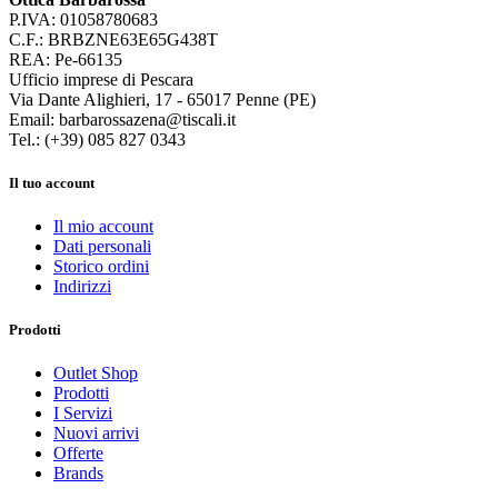
P.IVA: 01058780683
C.F.: BRBZNE63E65G438T
REA: Pe-66135
Ufficio imprese di Pescara
Via Dante Alighieri, 17 - 65017 Penne (PE)
Email: barbarossazena@tiscali.it
Tel.: (+39) 085 827 0343
Il tuo account
Il mio account
Dati personali
Storico ordini
Indirizzi
Prodotti
Outlet Shop
Prodotti
I Servizi
Nuovi arrivi
Offerte
Brands