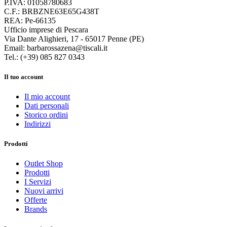
P.IVA: 01058780683
C.F.: BRBZNE63E65G438T
REA: Pe-66135
Ufficio imprese di Pescara
Via Dante Alighieri, 17 - 65017 Penne (PE)
Email: barbarossazena@tiscali.it
Tel.: (+39) 085 827 0343
Il tuo account
Il mio account
Dati personali
Storico ordini
Indirizzi
Prodotti
Outlet Shop
Prodotti
I Servizi
Nuovi arrivi
Offerte
Brands