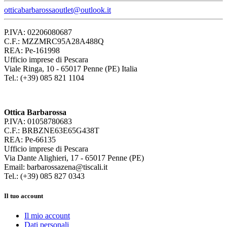
otticabarbarossaoutlet@outlook.it
P.IVA: 02206080687
C.F.: MZZMRC95A28A488Q
REA: Pe-161998
Ufficio imprese di Pescara
Viale Ringa, 10 - 65017 Penne (PE) Italia
Tel.: (+39) 085 821 1104
Ottica Barbarossa
P.IVA: 01058780683
C.F.: BRBZNE63E65G438T
REA: Pe-66135
Ufficio imprese di Pescara
Via Dante Alighieri, 17 - 65017 Penne (PE)
Email: barbarossazena@tiscali.it
Tel.: (+39) 085 827 0343
Il tuo account
Il mio account
Dati personali